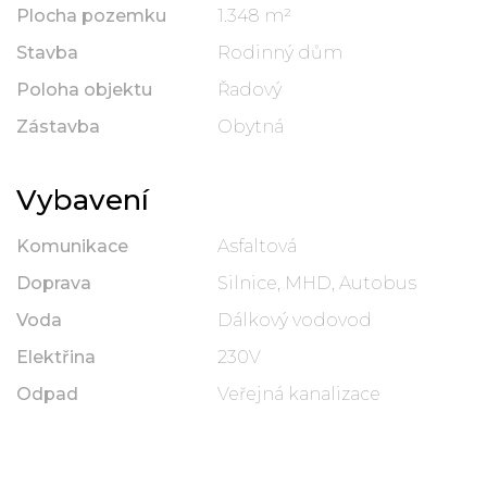
Plocha pozemku
1.348 m²
Stavba
Rodinný dům
Poloha objektu
Řadový
Zástavba
Obytná
Vybavení
Komunikace
Asfaltová
Doprava
Silnice, MHD, Autobus
Voda
Dálkový vodovod
Elektřina
230V
Odpad
Veřejná kanalizace