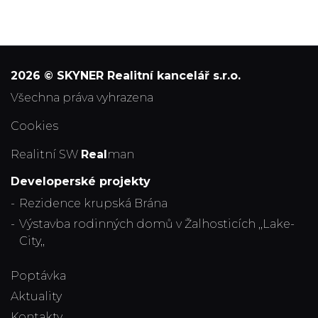
2026 © SKYNER Realitní kancelář s.r.o.
všechna práva vyhrazena
Cookies
Realitní SW
Real
man
Developerské projekty
Rezidence krupská Brána
Výstavba rodinných domů v Žalhosticích ,,Lake-
City,,
Poptávka
Aktuality
Kontakty