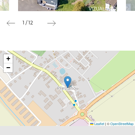
1 / 12
+
−
Leaflet
|
©
OpenStreetMap