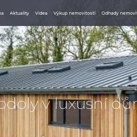
ka
Aktuality
Videa
Výkup nemovitostí
Odhady nemovit
odoly v luxusní d