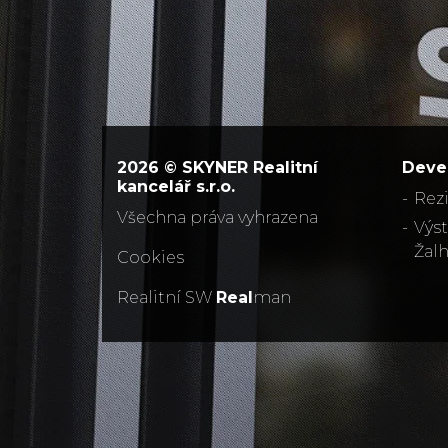
2026 © SKYNER Realitní
Deve
kancelář s.r.o.
Rez
všechna práva vyhrazena
Výs
Žalh
Cookies
Realitní SW
Real
man