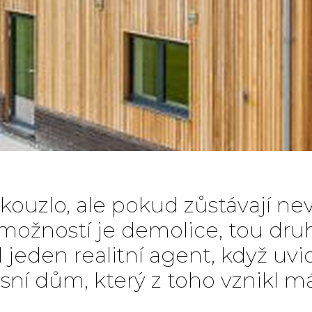
ouzlo, ale pokud zůstávají nevy
 možností je demolice, tou dru
 jeden realitní agent, když uvi
xusní dům, který z toho vznikl 