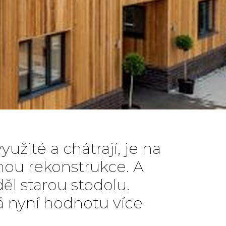
užité a chátrají, je na
hou rekonstrukce. A
děl starou stodolu.
má nyní hodnotu více