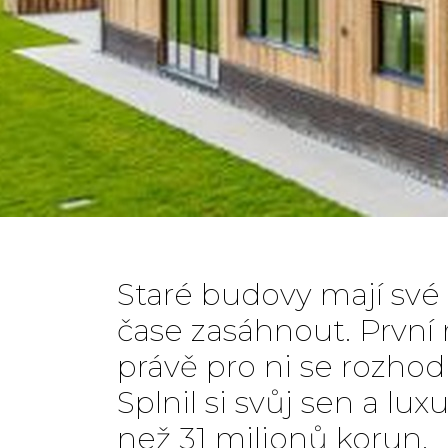
Staré budovy mají své k
čase zasáhnout. První
právě pro ni se rozhodl
Splnil si svůj sen a lu
než 31 milionů korun.