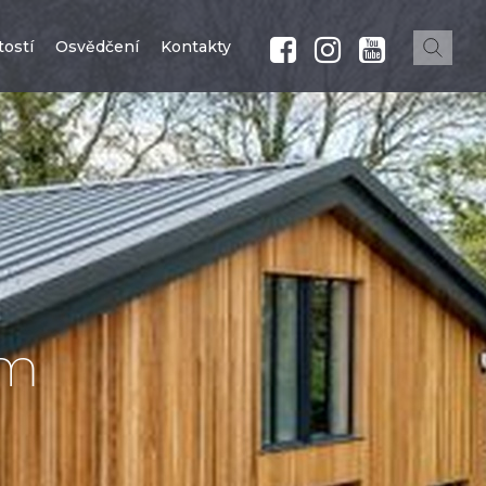
ostí
Osvědčení
Kontakty
ům