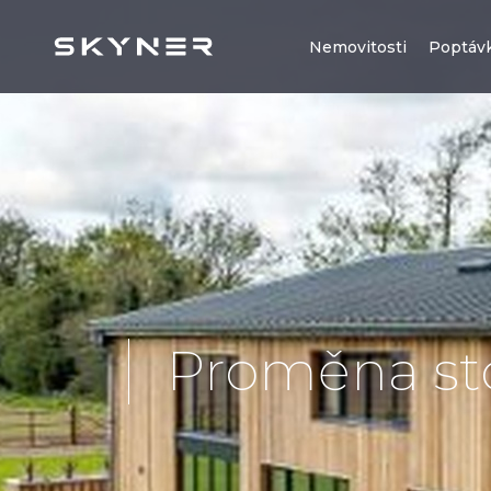
Nemovitosti
Poptáv
Proměna st