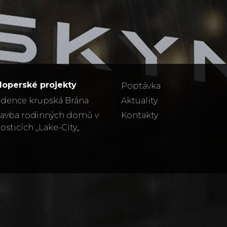
loperské projekty
Poptávka
idence krupská Brána
Aktuality
tavba rodinných domů v
Kontakty
osticích ,,Lake-City,,