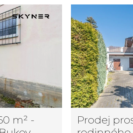
60 m² -
Prodej pro
 Bukov
rodinného