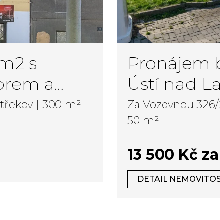
Pronájem b
orem a
Ústí nad L
nciálem
Střekov | 300 m²
Za Vozovnou 326/
50 m²
13 500 Kč z
DETAIL NEMOVITOS