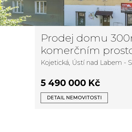
Prodej domu 300m2 s
komerčním prost
investičním pote
Kojetická, Ústí nad Labem - 
5 490 000 Kč
DETAIL NEMOVITOSTI