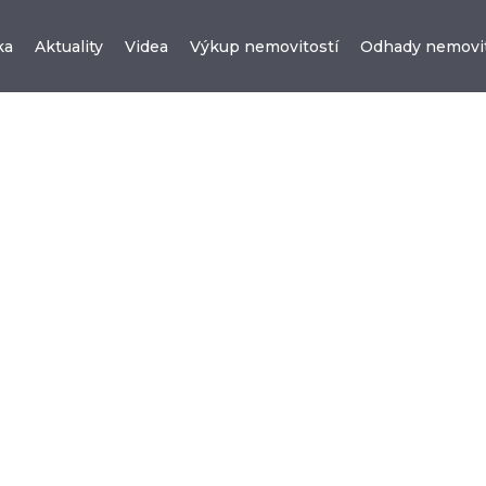
ka
Aktuality
Videa
Výkup nemovitostí
Odhady nemovit