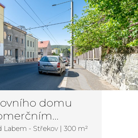
nžovního domu
komerčním
a investičním
ad Labem - Střekov | 300 m²