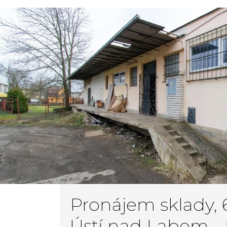
Pronájem sklady, 
Ústí nad Labem -