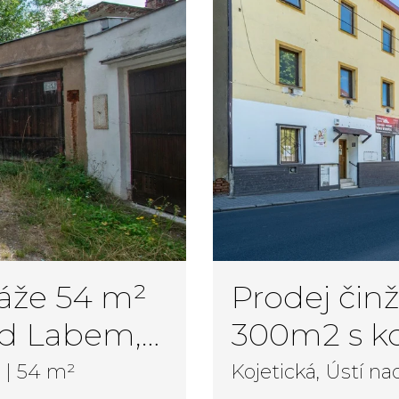
ráže 54 m²
Prodej či
ad Labem,
300m2 s 
prostorem 
 | 54 m²
Kojetická, Ústí n