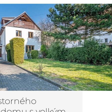
storného
 domu s velkým