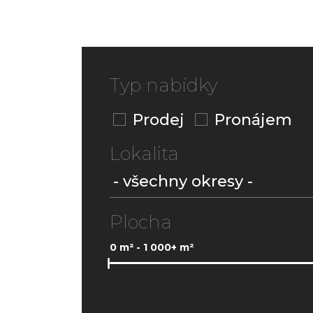
Typ nabídky
Prodej
Pronájem
Lokalita
Plocha
0
m² -
1 000+
m²