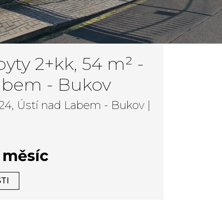
yty 2+kk, 54 m² -
abem - Bukov
24, Ústí nad Labem - Bukov |
a měsíc
TI