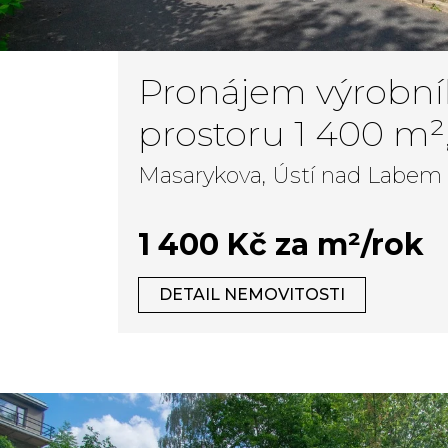
Pronájem výrobn
prostoru 1 400 m²
Labem - Bukov
Masarykova, Ústí nad Labem 
1 400 Kč za m²/rok
DETAIL NEMOVITOSTI