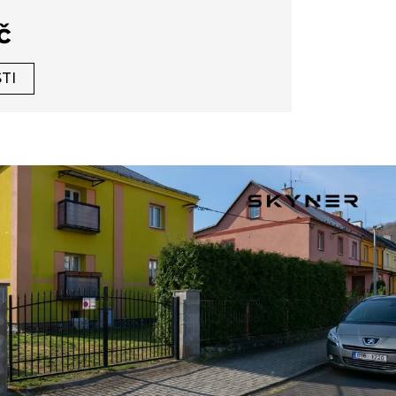
em
č
TI