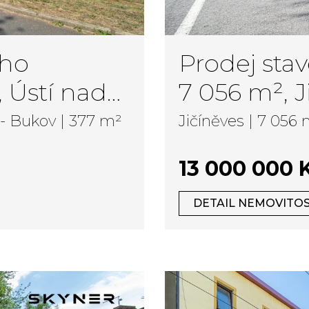
ího
Prodej st
, Ústí nad
7 056 m², J
- Bukov | 377 m²
Jičíněves | 7 056
13 000 000 
DETAIL NEMOVITOS