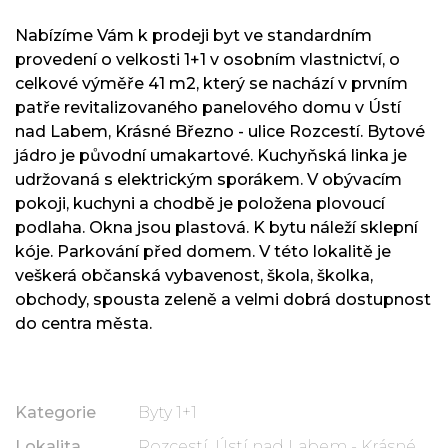
Nabízíme Vám k prodeji byt ve standardním
provedení o velkosti 1+1 v osobním vlastnictví, o
celkové výměře 41 m2, který se nachází v prvním
patře revitalizovaného panelového domu v Ústí
nad Labem, Krásné Březno - ulice Rozcestí. Bytové
jádro je původní umakartové. Kuchyňská linka je
udržovaná s elektrickým sporákem. V obývacím
pokoji, kuchyni a chodbě je položena plovoucí
podlaha. Okna jsou plastová. K bytu náleží sklepní
kóje. Parkování před domem. V této lokalitě je
veškerá občanská vybavenost, škola, školka,
obchody, spousta zeleně a velmi dobrá dostupnost
do centra města.
Kategorie
Byty 1+1
Lokalita
Rozcestí, Ústí nad Labem - Krásné