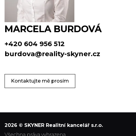
MARCELA BURDOVÁ
+420 604 956 512
burdova@reality-skyner.cz
Kontaktujte mě prosím
2026 © SKYNER Realitní kancelář s.r.o.
všechna práva vyhrazena