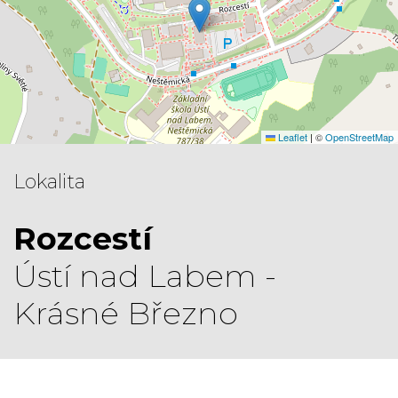
Leaflet
|
©
OpenStreetMap
Lokalita
Rozcestí
Ústí nad Labem -
Krásné Březno