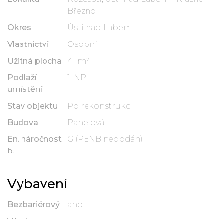
Březno
Okres
Ústí nad Labem
Vlastnictví
Osobní
Užitná plocha
41 m²
Podlaží
1. NP
umístění
Stav objektu
Po rekonstrukci
Budova
Panelová
En. náročnost
G (PENB nedodán)
b.
Vybavení
Bezbariérový
ano