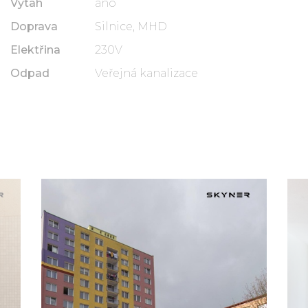
Výtah
ano
Doprava
Silnice, MHD
Elektřina
230V
Odpad
Veřejná kanalizace