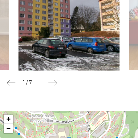
1 / 7
+
−