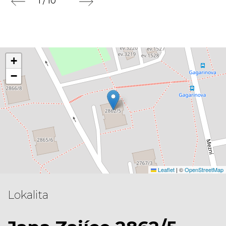
1 / 10
+
−
Leaflet
|
©
OpenStreetMap
Lokalita