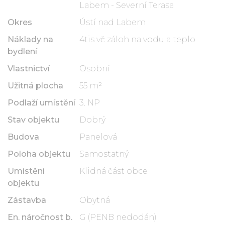
Labem - Severní Terasa
Okres
Ústí nad Labem
Náklady na
4tis vč záloh na vodu a teplo
bydlení
Vlastnictví
Osobní
Užitná plocha
55 m²
Podlaží umístění
3. NP
Stav objektu
Dobrý
Budova
Panelová
Poloha objektu
Samostatný
Umístění
Klidná část obce
objektu
Zástavba
Obytná
En. náročnost b.
G (PENB nedodán)