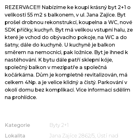
REZERVACE!!! Nabízíme ke koupi krásný byt 2+1 o
velikosti 55 m2 s balkonem, v ul. Jana Zajíce. Byt
prošel drobnou rekonstrukcí, koupelna a WC, nové
SDK příčky, kuchyň. Byt má velikou vstupní halu, ze
které je vchod do obývacího pokoje, na WC a do
šatny, dále do kuchyně. U kuchyně je balkon
směrem na nemocnici, pak ložnice. Byt je ihned k
nastěhování. K bytu dále patří sklepní kóje,
společný balkon v mezipatře a společná
kočárkárna. Dům je kompletně revitalizován, má
celkem 4Np. a je velice klidný a čistý. Parkování v
okolí domu bez komplikací. Více informací sdělím
na prohlídce.
Kategorie
Byty 2+1
Lokalita
Jana Zajíce 2862/5, Ústí nad