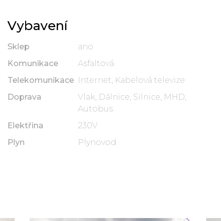
Vybavení
Sklep
ano
Komunikace
Asfaltová
Telekomunikace
Internet, Kabelová televize
Doprava
Vlak, Dálnice, Silnice, MHD,
Autobus
Elektřina
230V
Plyn
Plynovod