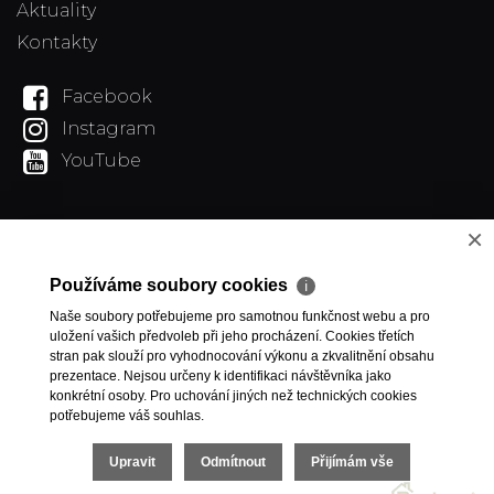
Aktuality
Kontakty
Facebook
Instagram
YouTube
×
Používáme soubory cookies
ℹ
Naše soubory potřebujeme pro samotnou funkčnost webu a pro
uložení vašich předvoleb při jeho procházení. Cookies třetích
stran pak slouží pro vyhodnocování výkonu a zkvalitnění obsahu
prezentace. Nejsou určeny k identifikaci návštěvníka jako
konkrétní osoby. Pro uchování jiných než technických cookies
potřebujeme váš souhlas.
Upravit
Odmítnout
Přijímám vše