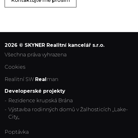
Kontaktujte mě prosím
2026 © SKYNER Realitní kancelář s.r.o.
všechna práva vyhrazena
Cookies
Realitní SW
Real
man
Developerské projekty
Rezidence krupská Brána
Výstavba rodinných domů v Žalhosticích ,,Lake-
City,,
Poptávka