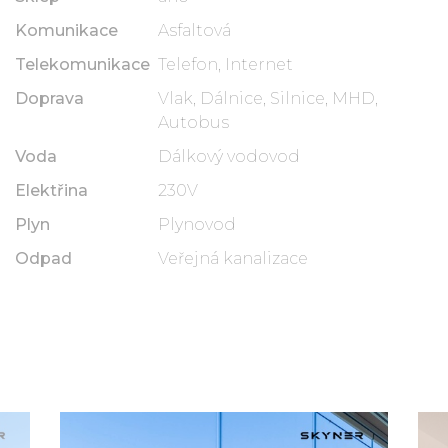
Komunikace
Asfaltová
Telekomunikace
Telefon, Internet
Doprava
Vlak, Dálnice, Silnice, MHD,
Autobus
Voda
Dálkový vodovod
Elektřina
230V
Plyn
Plynovod
Odpad
Veřejná kanalizace