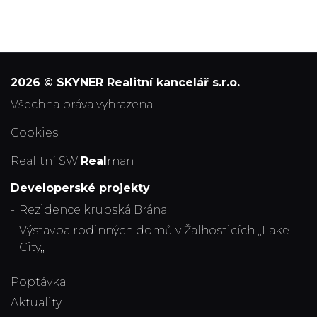
2026 © SKYNER Realitní kancelář s.r.o.
všechna práva vyhrazena
Cookies
Realitní SW
Real
man
Developerské projekty
Rezidence krupská Brána
Výstavba rodinných domů v Žalhosticích ,,Lake-
City,,
Poptávka
Aktuality