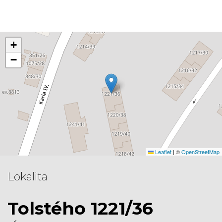
+
−
Leaflet
|
©
OpenStreetMap
Lokalita
Tolstého 1221/36