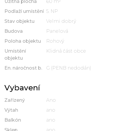
Užitná plocha
60 m²
Podlaží umístění
5. NP
Stav objektu
Velmi dobrý
Budova
Panelová
Poloha objektu
Rohový
Umístění
Klidná část obce
objektu
En. náročnost b.
G (PENB nedodán)
Vybavení
Zařízený
Ano
Výtah
ano
Balkón
ano
Sklep
ano