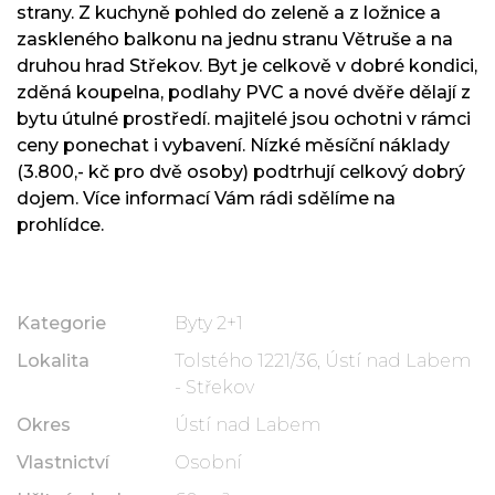
strany. Z kuchyně pohled do zeleně a z ložnice a
zaskleného balkonu na jednu stranu Větruše a na
druhou hrad Střekov. Byt je celkově v dobré kondici,
zděná koupelna, podlahy PVC a nové dvěře dělají z
bytu útulné prostředí. majitelé jsou ochotni v rámci
ceny ponechat i vybavení. Nízké měsíční náklady
(3.800,- kč pro dvě osoby) podtrhují celkový dobrý
dojem. Více informací Vám rádi sdělíme na
prohlídce.
Kategorie
Byty 2+1
Lokalita
Tolstého 1221/36, Ústí nad Labem
- Střekov
Okres
Ústí nad Labem
Vlastnictví
Osobní