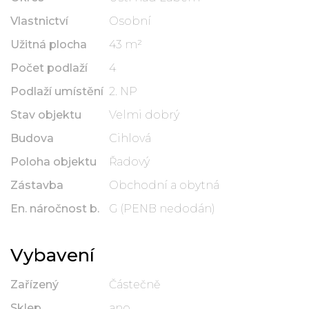
Vlastnictví
Osobní
Užitná plocha
43 m²
Počet podlaží
4
Podlaží umístění
2. NP
Stav objektu
Velmi dobrý
Budova
Cihlová
Poloha objektu
Řadový
Zástavba
Obchodní a obytná
En. náročnost b.
G (PENB nedodán)
Vybavení
Zařízený
Částečně
Sklep
ano