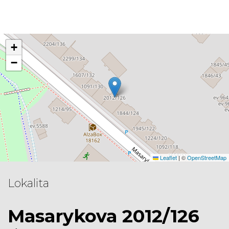
+
−
Leaflet
|
©
OpenStreetMap
Lokalita
Masarykova 2012/126