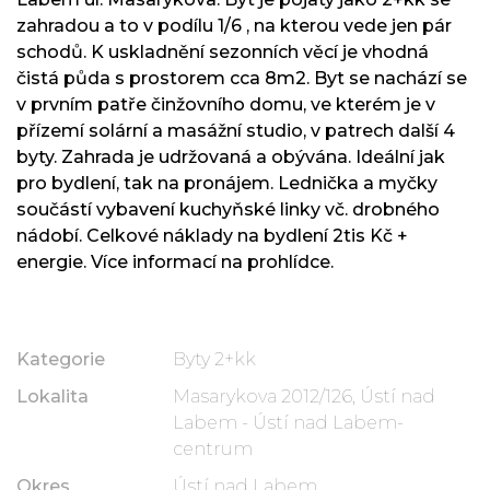
zahradou a to v podílu 1/6 , na kterou vede jen pár
schodů. K uskladnění sezonních věcí je vhodná
čistá půda s prostorem cca 8m2. Byt se nachází se
v prvním patře činžovního domu, ve kterém je v
přízemí solární a masážní studio, v patrech další 4
byty. Zahrada je udržovaná a obývána. Ideální jak
pro bydlení, tak na pronájem. Lednička a myčky
součástí vybavení kuchyňské linky vč. drobného
nádobí. Celkové náklady na bydlení 2tis Kč +
energie. Více informací na prohlídce.
Kategorie
Byty 2+kk
Lokalita
Masarykova 2012/126, Ústí nad
Labem - Ústí nad Labem-
centrum
Okres
Ústí nad Labem