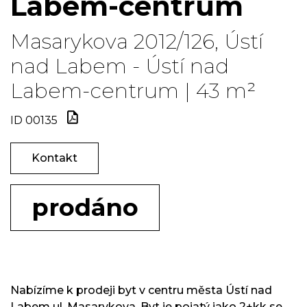
Labem-centrum
Masarykova 2012/126, Ústí
nad Labem - Ústí nad
Labem-centrum | 43 m²
ID 00135
Kontakt
prodáno
Nabízíme k prodeji byt v centru města Ústí nad
Labem ul. Masarykova. Byt je pojatý jako 2+kk se