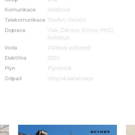
Komunikace
Asfaltová
Telekomunikace
Telefon, Ostatní
Doprava
Vlak, Dálnice, Silnice, MHD,
Autobus
Voda
Dálkový vodovod
Elektřina
230V
Plyn
Plynovod
Odpad
Veřejná kanalizace