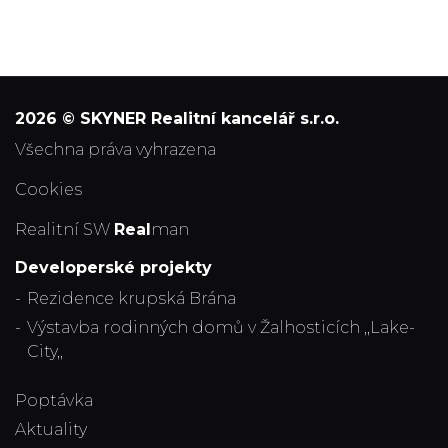
2026 © SKYNER Realitní kancelář s.r.o.
všechna práva vyhrazena
Cookies
Realitní SW
Real
man
Developerské projekty
Rezidence krupská Brána
Výstavba rodinných domů v Žalhosticích ,,Lake-
City,,
Poptávka
Aktuality