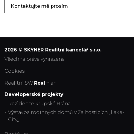
Kontaktujte mě prosím
2026 © SKYNER Realitní kancelář s.r.o.
všechna práva vyhrazena
Cookies
Realitní SW
Real
man
Developerské projekty
Rezidence krupská Brána
Výstavba rodinných domů v Žalhosticích ,,Lake-
City,,