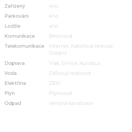
Zařízený
Ano
Parkování
Ano
Lodžie
ano
Komunikace
Betonová
Telekomunikace
Internet, Kabelová televize,
Ostatní
Doprava
Vlak, Silnice, Autobus
Voda
Dálkový vodovod
Elektřina
230V
Plyn
Plynovod
Odpad
Veřejná kanalizace