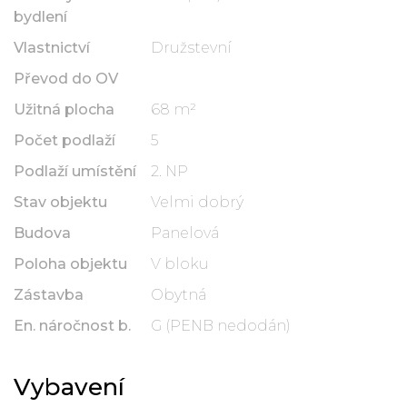
bydlení
Vlastnictví
Družstevní
Převod do OV
Užitná plocha
68 m²
Počet podlaží
5
Podlaží umístění
2. NP
Stav objektu
Velmi dobrý
Budova
Panelová
Poloha objektu
V bloku
Zástavba
Obytná
En. náročnost b.
G (PENB nedodán)
Vybavení