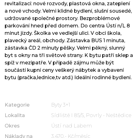
revitalizací: nové rozvody, plastová okna, zateplení
a nové vchody. Velmi klidné bydlení, slušní sousedé,
udržované společné prostory. Bezproblémové
parkování hned před domem. Do centra Ústí n/L 8
minut jízdy. Školka ve vedlejší ulici. V obci škola,
plavecký areál, obchody. Zástavka BUS 1 minuta,
zástavka ČD 2 minuty pěšky. Velmi pěkný, slunný
byt s okny na tři světové strany. K bytu patří sklep a
spíž v mezipatře. V případě zájmu může být
součástí kupní ceny veškerý nábytek a vybavení
bytu (pračka,lednice,tv atd.) Ideální rodinné bydlení.
Kategorie
Byty 3+1
Lokalita
Sídliště I 85/5, Povrly - Neštědice
Okres
Ústí nad Labem
Náklady na
3.470,- Kč/měsíc