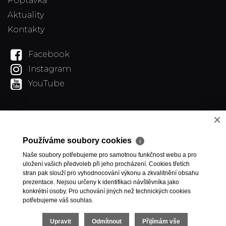
Poptávka
Aktuality
Kontakty
Facebook
Instagram
YouTube
×
Používáme soubory cookies
ℹ
Naše soubory potřebujeme pro samotnou funkčnost webu a pro
uložení vašich předvoleb při jeho procházení. Cookies třetích
stran pak slouží pro vyhodnocování výkonu a zkvalitnění obsahu
prezentace. Nejsou určeny k identifikaci návštěvníka jako
konkrétní osoby. Pro uchování jiných než technických cookies
potřebujeme váš souhlas.
Upravit
Odmítnout
Přijímám vše