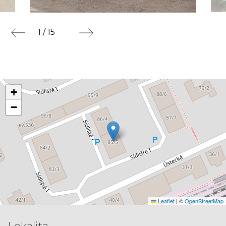
1 / 15
+
−
Leaflet
|
©
OpenStreetMap