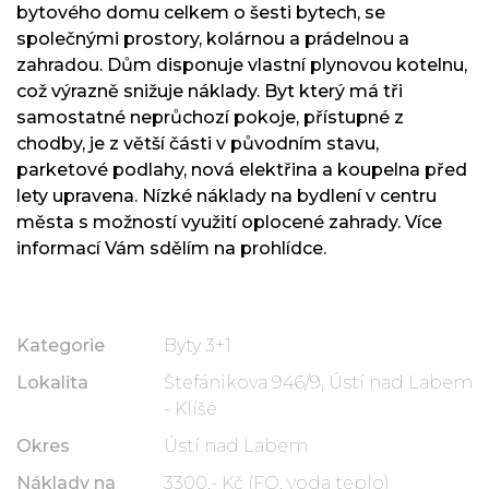
bytového domu celkem o šesti bytech, se
společnými prostory, kolárnou a prádelnou a
zahradou. Dům disponuje vlastní plynovou kotelnu,
což výrazně snižuje náklady. Byt který má tři
samostatné neprůchozí pokoje, přístupné z
chodby, je z větší části v původním stavu,
parketové podlahy, nová elektřina a koupelna před
lety upravena. Nízké náklady na bydlení v centru
města s možností využití oplocené zahrady. Více
informací Vám sdělím na prohlídce.
Kategorie
Byty 3+1
Lokalita
Štefánikova 946/9, Ústí nad Labem
- Klíše
Okres
Ústí nad Labem
Náklady na
3300,- Kč (FO, voda teplo)