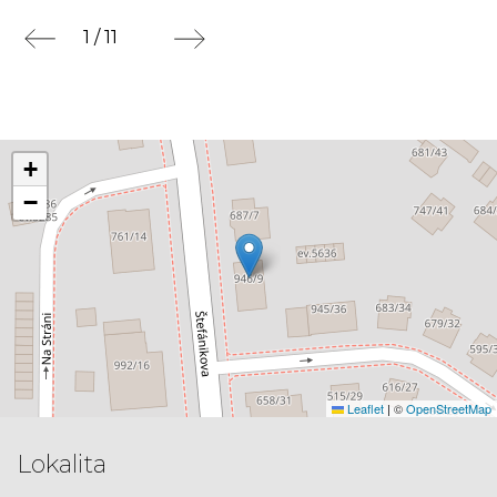
1 / 11
+
−
Leaflet
|
©
OpenStreetMap
Lokalita