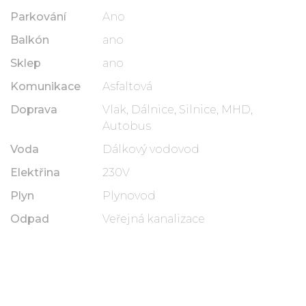
Parkování
Ano
Balkón
ano
Sklep
ano
Komunikace
Asfaltová
Doprava
Vlak, Dálnice, Silnice, MHD,
Autobus
Voda
Dálkový vodovod
Elektřina
230V
Plyn
Plynovod
Odpad
Veřejná kanalizace