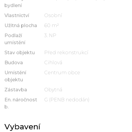
bydlení
Vlastnictví
Osobní
Užitná plocha
60 m²
Podlaží
3. NP
umístění
Stav objektu
Před rekonstrukcí
Budova
Cihlová
Umístění
Centrum obce
objektu
Zástavba
Obytná
En. náročnost
G (PENB nedodán)
b.
Vybavení