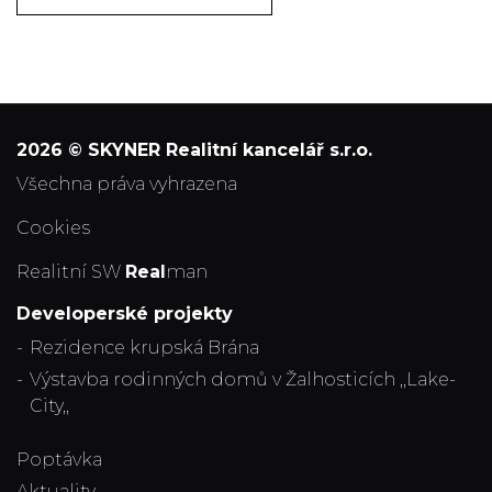
2026 © SKYNER Realitní kancelář s.r.o.
všechna práva vyhrazena
Cookies
Realitní SW
Real
man
Developerské projekty
Rezidence krupská Brána
Výstavba rodinných domů v Žalhosticích ,,Lake-
City,,
Poptávka
Aktuality