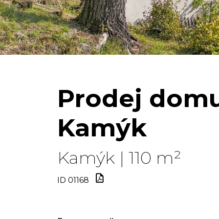
Prodej domu
Kamýk
Kamýk | 110 m²
ID 01168