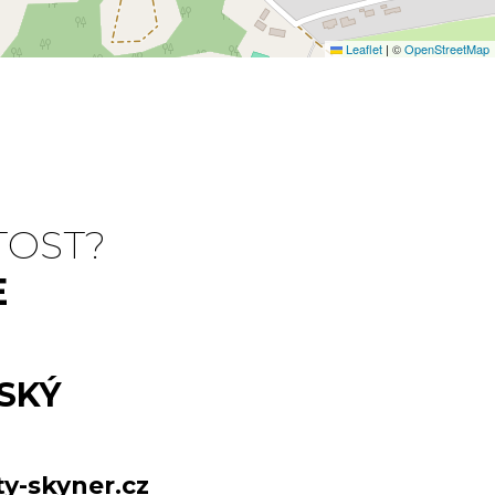
Leaflet
|
©
OpenStreetMap
TOST?
E
SKÝ
y-skyner.cz