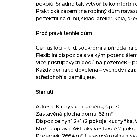
pokojů. Snadno tak vytvoříte komfortní d
Praktické zázemí: na rodinný dům navazu
perfektní na dílnu, sklad, ateliér, kola, 
Proč právě tenhle dům:
Genius loci – klid, soukromí a příroda na 
Flexibilní dispozice s velkým potenciálem
Více přístupových bodů na pozemek – po
Každý den jako dovolená – východy i zá
středohoří si zamilujete.
Shrnutí:
Adresa: Kamýk u Litoměřic, č.p. 70
Zastavěná plocha domu: 62 m²
Dispozice nyní: 2+1 (2 pokoje, kuchyňka,
Možná úprava: 4+1 díky vestavbě 2 pokoj
Pozemek: 2664 m² (terasová rovina + sv