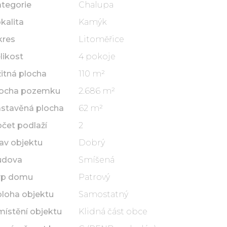
tegorie
Chalupa
kalita
Kamýk
kres
Litoměřice
likost
4 pokoje
itná plocha
110 m²
locha pozemku
2.686 m²
stavěná plocha
62 m²
čet podlaží
2
av objektu
Dobrý
udova
Smíšená
yp domu
Patrový
loha objektu
Samostatný
ístění objektu
Klidná část obce