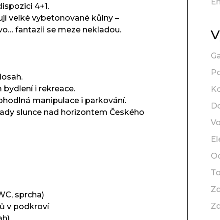
En
ispozici 4+1.
jí velké vybetonované kůlny –
dřevo… fantazii se meze nekladou.
V
Ga
Po
dosah.
 bydlení i rekreace.
K
hodlná manipulace i parkování.
D
pady slunce nad horizontem Českého
V
El
O
To
Zd
 WC, sprcha)
Zd
ů v podkroví
ah)