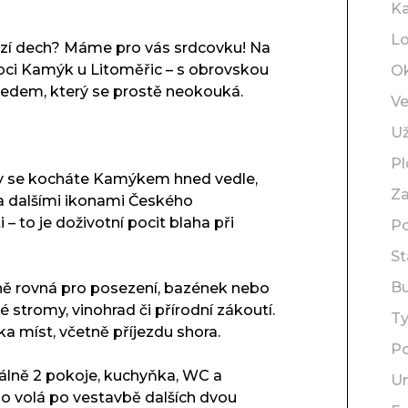
Ka
Lo
azí dech? Máme pro vás srdcovku! Na
obci Kamýk u Litoměřic – s obrovskou
O
edem, který se prostě neokouká.
Ve
Už
P
ady se kocháte Kamýkem hned vedle,
Za
 dalšími ikonami Českého
– to je doživotní pocit blaha při
Po
St
B
sně rovná pro posezení, bazének nebo
é stromy, vinohrad či přírodní zákoutí.
T
 míst, včetně příjezdu shora.
Po
álně 2 pokoje, kuchyňka, WC a
Um
ímo volá po vestavbě dalších dvou