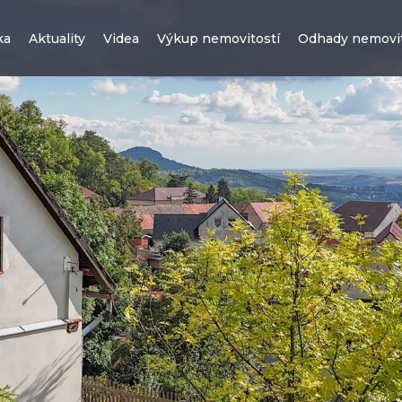
ka
Aktuality
Videa
Výkup nemovitostí
Odhady nemovit