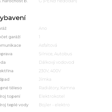
. náročnost b.
G (PENB nedodán)
ybavení
ráž
Ano
čet garáží
1
omunikace
Asfaltová
oprava
Silnice, Autobus
oda
Dálkový vodovod
ektřina
230V, 400V
dpad
Jímka
pné těleso
Radiátory, Kamna
roj topení
Elektrokotel
roj teplé vody
Bojler - elektro