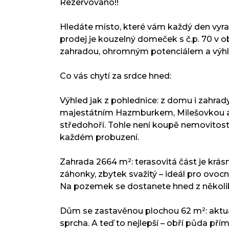
Rezervovano!!
Hledáte místo, které vám každý den vyr
prodej je kouzelný domeček s č.p. 70 v 
zahradou, ohromným potenciálem a výhl
Co vás chytí za srdce hned:
Výhled jak z pohlednice: z domu i zahr
majestátním Hazmburkem, Milešovkou a
středohoří. Tohle není koupě nemovitosti 
každém probuzení.
Zahrada 2664 m²: terasovitá část je krá
záhonky, zbytek svažitý – ideál pro ovocn
Na pozemek se dostanete hned z několika
Dům se zastavěnou plochou 62 m²: aktu
sprcha. A teď to nejlepší – obří půda př