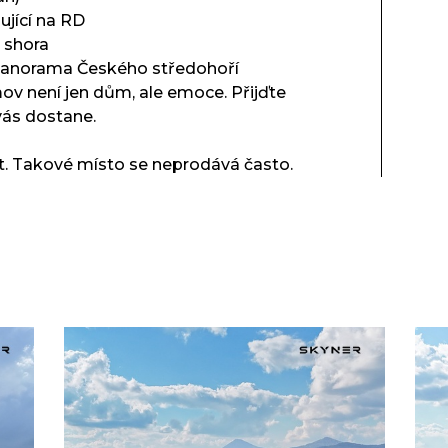
ující na RD
 shora
panorama Českého středohoří
omov není jen dům, ale emoce. Přijďte
vás dostane.
st. Takové místo se neprodává často.