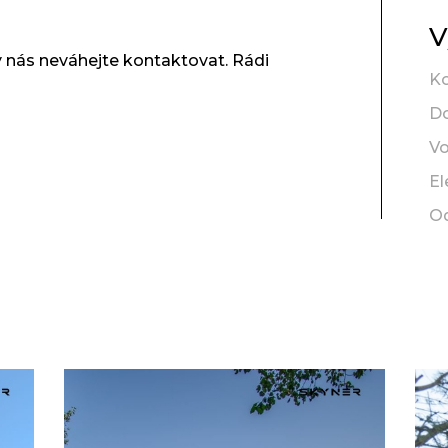
V
y nás neváhejte kontaktovat. Rádi
K
D
V
El
O