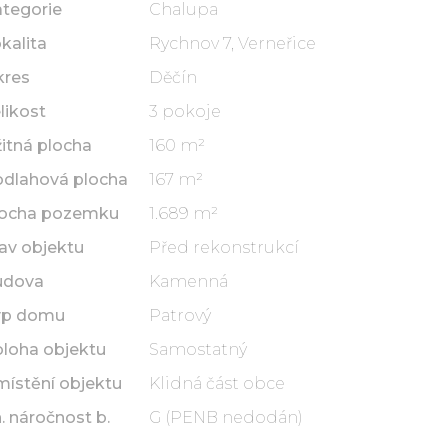
tegorie
Chalupa
kalita
Rychnov 7, Verneřice
kres
Děčín
likost
3 pokoje
itná plocha
160 m²
dlahová plocha
167 m²
locha pozemku
1.689 m²
av objektu
Před rekonstrukcí
udova
Kamenná
yp domu
Patrový
loha objektu
Samostatný
ístění objektu
Klidná část obce
. náročnost b.
G (PENB nedodán)