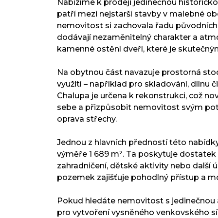
Nabízíme k prodeji jedinečnou historicko
patří mezi nejstarší stavby v malebné ob
nemovitost si zachovala řadu původních a
dodávají nezaměnitelný charakter a atmo
kamenné ostění dveří, které je skutečn
Na obytnou část navazuje prostorná stod
využití – například pro skladování, dílnu č
Chalupa je určena k rekonstrukci, což no
sebe a přizpůsobit nemovitost svým potř
oprava střechy.
Jednou z hlavních předností této nabídky
výměře 1 689 m². Ta poskytuje dostatek
zahradničení, dětské aktivity nebo další ú
pozemek zajišťuje pohodlný přístup a m
Pokud hledáte nemovitost s jedinečnou a
pro vytvoření vysněného venkovského sídl