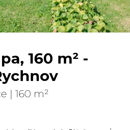
pa, 160 m² -
 Rychnov
e | 160 m²