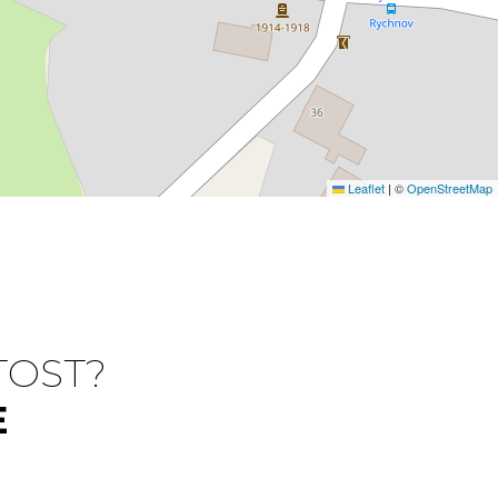
Leaflet
|
©
OpenStreetMap
TOST?
E