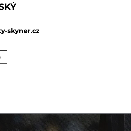
SKÝ
y-skyner.cz
m