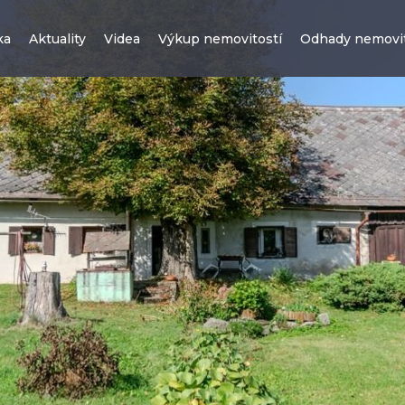
ka
Aktuality
Videa
Výkup nemovitostí
Odhady nemovit