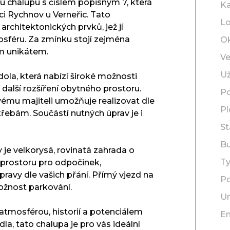
u chalupu s číslem popisným 7, která
Ka
ci Rychnov u Verneřic. Tato
Lo
rchitektonických prvků, jež jí
sféru. Za zmínku stojí zejména
O
ým unikátem.
Ve
Už
ola, která nabízí široké možnosti
i další rozšíření obytného prostoru.
Po
vému majiteli umožňuje realizovat dle
P
ebám. Součástí nutných úprav je i
St
B
 je velkorysá, rovinatá zahrada o
T
 prostoru pro odpočinek,
pravy dle vašich přání. Přímý vjezd na
Po
ožnost parkování.
Um
tmosférou, historií a potenciálem
En
a, tato chalupa je pro vás ideální