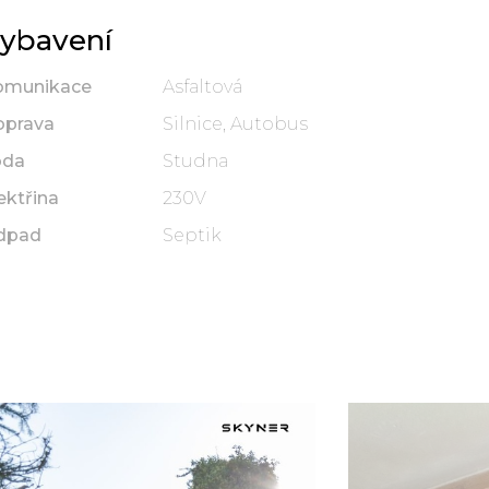
ybavení
omunikace
Asfaltová
oprava
Silnice, Autobus
oda
Studna
ektřina
230V
dpad
Septik