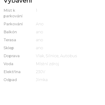
Vybavení
Míst k
1
parkování
Parkování
Ano
Balkón
ano
Terasa
ano
Sklep
ano
Doprava
Vlak, Silnice, Autobus
Voda
Místní zdroj
Elektřina
230V
Odpad
Jímka