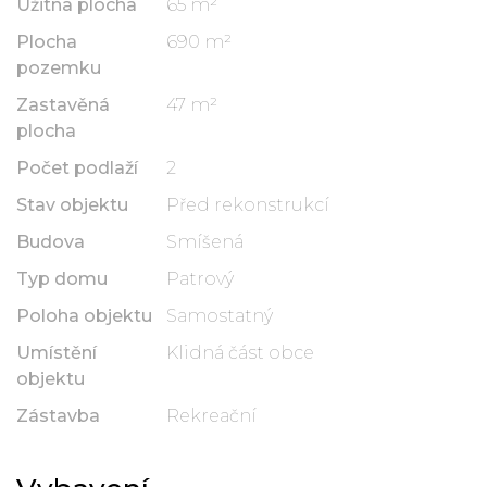
Užitná plocha
65 m²
Plocha
690 m²
pozemku
Zastavěná
47 m²
plocha
Počet podlaží
2
Stav objektu
Před rekonstrukcí
Budova
Smíšená
Typ domu
Patrový
Poloha objektu
Samostatný
Umístění
Klidná část obce
objektu
Zástavba
Rekreační