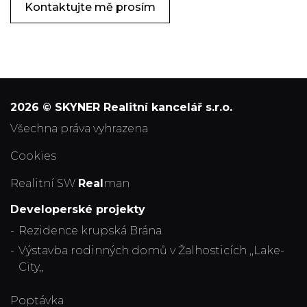
Kontaktujte mě prosím
2026 © SKYNER Realitní kancelář s.r.o.
všechna práva vyhrazena
Cookies
Realitní SW
Real
man
Developerské projekty
Rezidence krupská Brána
Výstavba rodinných domů v Žalhosticích ,,Lake-
City,,
Poptávka