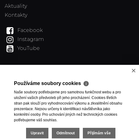
Aktuality
Kontakty
Facebook
Instagram
YouTube
×
Používáme soubory cookies
ℹ
Naše soubory potřebujeme pro samotnou funkčnost webu a pro
uložení vašich předvoleb při jeho procházení. Cookies třetích
stran pak slouží pro vyhodnocování výkonu a zkvalitnění obsahu
prezentace. Nejsou určeny k identifikaci návštěvníka jako
konkrétní osoby. Pro uchování jiných než technických cookies
potřebujeme váš souhlas.
Upravit
Odmítnout
Přijímám vše