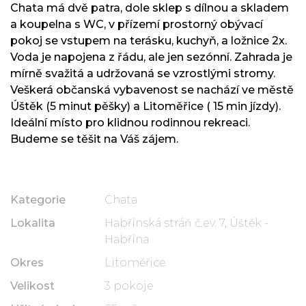
Chata má dvě patra, dole sklep s dílnou a skladem
a koupelna s WC, v přízemí prostorný obývací
pokoj se vstupem na terásku, kuchyň, a ložnice 2x.
Voda je napojena z řádu, ale jen sezónní. Zahrada je
mírně svažitá a udržovaná se vzrostlými stromy.
Veškerá občanská vybavenost se nachází ve městě
Úštěk (5 minut pěšky) a Litoměřice ( 15 min jízdy).
Ideální místo pro klidnou rodinnou rekreaci.
Budeme se těšit na Váš zájem.
Kategorie
Chata
Lokalita
Habřinská stráň č.ev. 7, Úštěk -
Habřina
Okres
Litoměřice
Velikost
3 pokoje