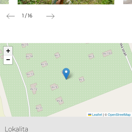
1 / 16
+
−
Leaflet
|
©
OpenStreetMap
Lokalita