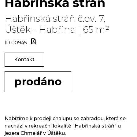
Habřinská stráň
Habřinská stráň č.ev. 7,
Úštěk - Habřina | 65 m²
ID 00945
Kontakt
prodáno
Nabízíme k prodeji chalupu se zahradou, která se
nachází v rekreační lokalitě "Habřinská stráň" u
jezera Chmelář v Úštěku.