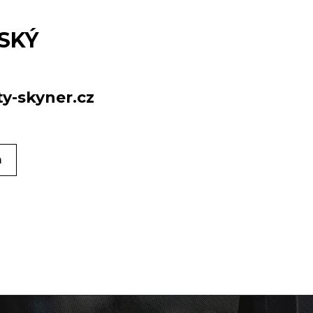
SKÝ
y-skyner.cz
m