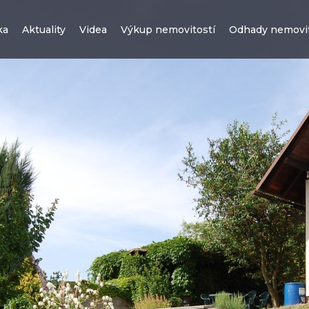
ka
Aktuality
Videa
Výkup nemovitostí
Odhady nemovit