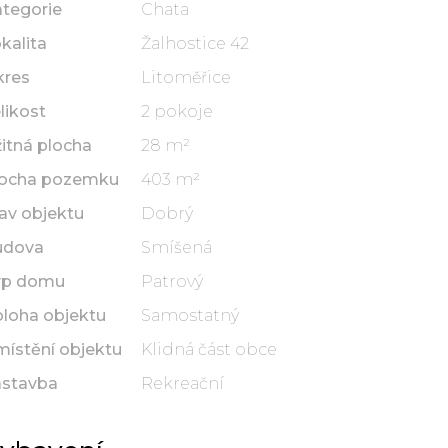
tegorie
Chata
kalita
Žalhostice 42
kres
Litoměřice
likost
2 pokoje
itná plocha
28 m²
locha pozemku
403 m²
av objektu
Dobrý
udova
Smíšená
yp domu
Patrový
loha objektu
Samostatný
ístění objektu
Klidná část obce
ástavba
Rekreační