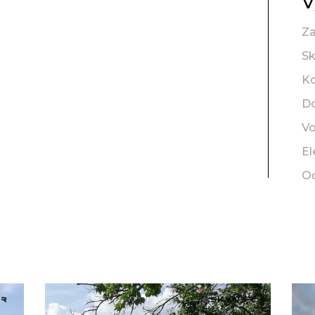
V
Za
Sk
K
D
V
El
O