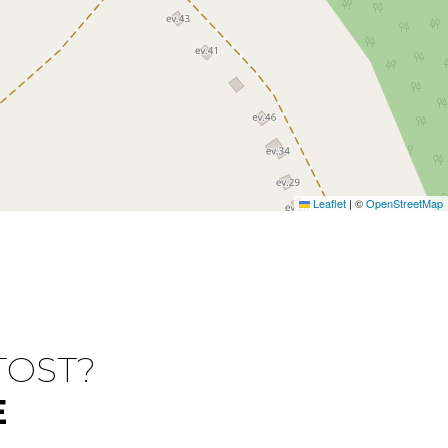
Leaflet
|
©
OpenStreetMap
TOST?
E