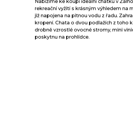
Nabízíme ke koupi ideální chatku v Žalh
rekreační vyžití s krásným výhledem na m
již napojena na pitnou vodu z řadu. Zahr
kropení. Chata o dvou podlažích z toho
drobně vzrostlé ovocné stromy, mini vinic
poskytnu na prohlídce.