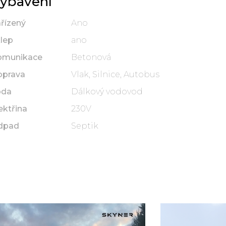
ybavení
řízený
Ano
lep
ano
omunikace
Betonová
oprava
Vlak, Silnice, Autobus
oda
Dálkový vodovod
ektřina
230V
dpad
Septik