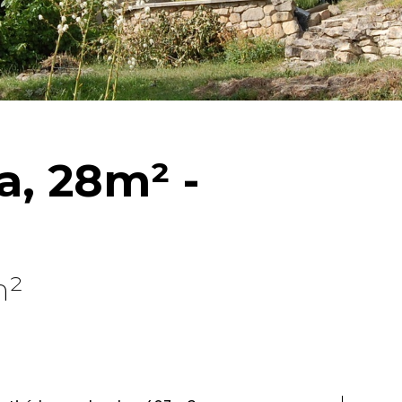
a, 28m² -
m²