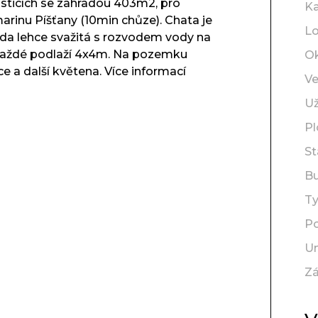
osticích se zahradou 403m2, pro
Ka
arinu Píšťany (10min chůze). Chata je
Lo
ada lehce svažitá s rozvodem vody na
 každé podlaží 4x4m. Na pozemku
O
e a další květena. Více informací
Ve
Už
P
St
B
T
Po
Um
Z