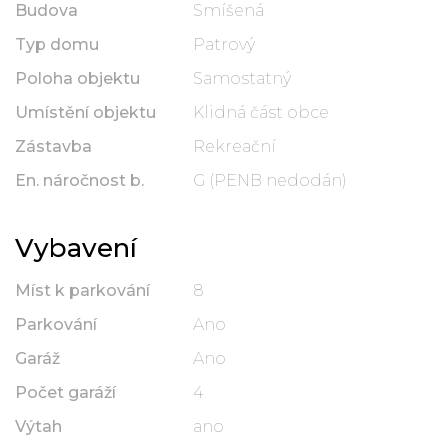
Budova
Smíšená
Typ domu
Patrový
Poloha objektu
Samostatný
Umístění objektu
Klidná část obce
Zástavba
Rekreační
En. náročnost b.
G (PENB nedodán)
Vybavení
Míst k parkování
8
Parkování
Ano
Garáž
Ano
Počet garáží
4
Výtah
ano