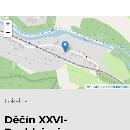
+
−
Leaflet
|
©
OpenStreetMap
Lokalita
Děčín XXVI-