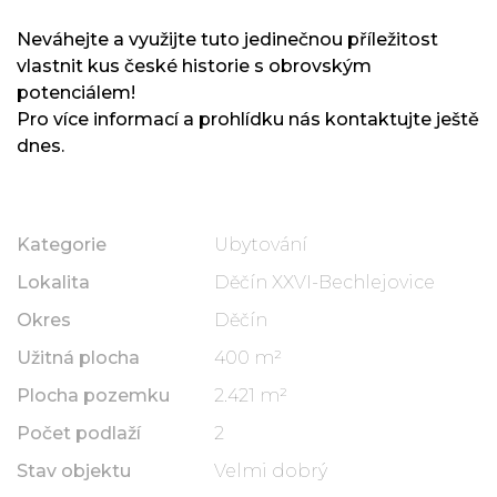
Neváhejte a využijte tuto jedinečnou příležitost
vlastnit kus české historie s obrovským
potenciálem!
Pro více informací a prohlídku nás kontaktujte ještě
dnes.
Kategorie
Ubytování
Lokalita
Děčín XXVI-Bechlejovice
Okres
Děčín
Užitná plocha
400 m²
Plocha pozemku
2.421 m²
Počet podlaží
2
Stav objektu
Velmi dobrý