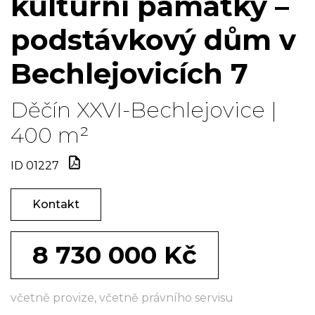
kulturní památky –
podstávkový dům v
Bechlejovicích 7
Děčín XXVI-Bechlejovice |
400 m²
ID 01227
Kontakt
8 730 000 Kč
včetně provize, včetně právního servisu