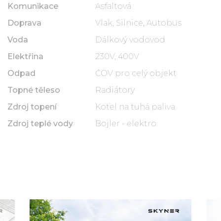
Komunikace
Asfaltová
Doprava
Vlak, Silnice, Autobus
Voda
Dálkový vodovod
Elektřina
230V, 400V
Odpad
ČOV pro celý objekt
Topné těleso
Radiátory
Zdroj topení
Kotel na tuhá paliva
Zdroj teplé vody
Bojler - elektro