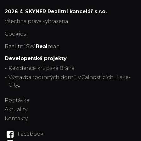
2026 © SKYNER Realitní kancelář s.r.o.
všechna práva vyhrazena
Cookies
Realitní SW
Real
man
Developerské projekty
Rezidence krupská Brána
Výstavba rodinných domů v Žalhosticích ,,Lake-
City,,
Poptávka
Aktuality
Kontakty
Facebook