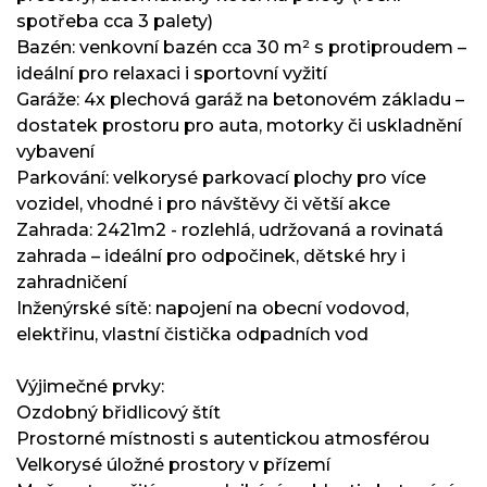
spotřeba cca 3 palety)
Bazén: venkovní bazén cca 30 m² s protiproudem –
ideální pro relaxaci i sportovní vyžití
Garáže: 4x plechová garáž na betonovém základu –
dostatek prostoru pro auta, motorky či uskladnění
vybavení
Parkování: velkorysé parkovací plochy pro více
vozidel, vhodné i pro návštěvy či větší akce
Zahrada: 2421m2 - rozlehlá, udržovaná a rovinatá
zahrada – ideální pro odpočinek, dětské hry i
zahradničení
Inženýrské sítě: napojení na obecní vodovod,
elektřinu, vlastní čistička odpadních vod
Výjimečné prvky:
Ozdobný břidlicový štít
Prostorné místnosti s autentickou atmosférou
Velkorysé úložné prostory v přízemí