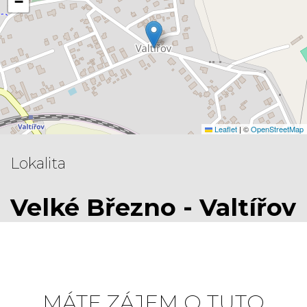
−
Leaflet
|
©
OpenStreetMap
Lokalita
Velké Březno - Valtířov
MÁTE ZÁJEM O TUTO