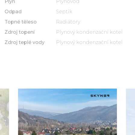
Plyn
Plynovod
Odpad
Septik
Topné těleso
Radiátory
Zdroj topení
Plynový kondenzační kotel
Zdroj teplé vody
Plynový kondenzační kotel