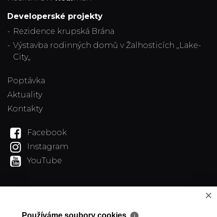
Developerské projekty
Rezidence krupská Brána
Výstavba rodinných domů v Žalhosticích ,,Lake-
City,,
Poptávka
Aktuality
Kontakty
Facebook
Instagram
YouTube
×
Používáme soubory cookies
ℹ