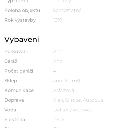
Typ domu
Patrový
Poloha objektu
Samostatný
Rok výstavby
1919
Vybavení
Parkování
Ano
Garáž
Ano
Počet garáží
41
Sklep
ano (60 m²)
Komunikace
Asfaltová
Doprava
Vlak, Silnice, Autobus
Voda
Dálkový vodovod
Elektřina
230V