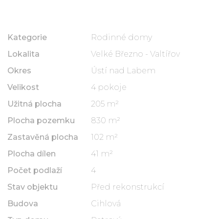
Kategorie
Rodinné domy
Lokalita
Velké Březno - Valtířov
Okres
Ústí nad Labem
Velikost
4 pokoje
Užitná plocha
205 m²
Plocha pozemku
830 m²
Zastavěná plocha
102 m²
Plocha dílen
41 m²
Počet podlaží
4
Stav objektu
Před rekonstrukcí
Budova
Cihlová