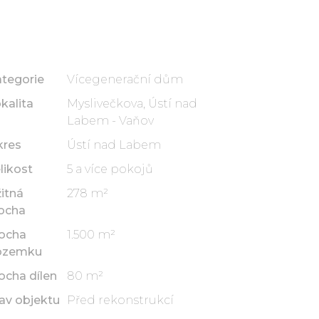
tegorie
Vícegenerační dům
kalita
Myslivečkova, Ústí nad
Labem - Vaňov
kres
Ústí nad Labem
likost
5 a více pokojů
itná
278 m²
ocha
ocha
1.500 m²
ozemku
ocha dílen
80 m²
av objektu
Před rekonstrukcí