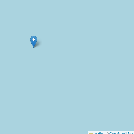
Leaflet
|
©
OpenStreetMap