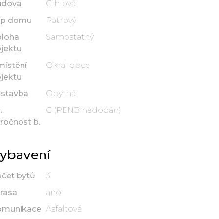
udova
Cihlová
yp domu
Patrový
oloha
Samostatný
jektu
ístění
Okraj obce
jektu
ástavba
Obytná
.
G (PENB nedodán)
ročnost b.
ybavení
čet bytů
3
rasa
ano
omunikace
Asfaltová