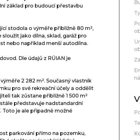
B
dní základ pro budoucí přestavbu
T
P
ící stodola o výměře přibližně 80 m²,
ob
sloužit jako dílna, sklad, garáž pro
Um
st nebo například menší autodílna.
ob
odovod. Dle údajů z RÚIAN je
Z
En
ná
 výměře 2 282 m². Současný vlastník
mku pro své rekreační účely a oddělit
eli tak zůstane přibližně 1 500 m²
V
stále představuje nadstandardní
tí. Toto je ale případně možné
Po
Te
žnost parkování přímo na pozemku,
K