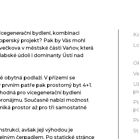
ícegenerační bydlení, kombinaci
Ka
loperský projekt? Pak by Vás mohl
Lo
ivečkova v městské části Vaňov, která
 labské údolí i dominanty Ústí nad
O
Ve
ě obytná podlaží. V přízemí se
Už
v prvním patře pak prostorný byt 4+1.
pl
hodná pro vícegenerační bydlení
 pronájmu. Současně nabízí možnost
Pl
zniká prostor až pro tři samostatné
p
Pl
trukci, avšak její výhodou je
St
elným čerpadlem. Po statické stránce