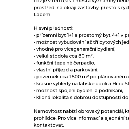
což je v této části města významný benefi
prostředí na okraji zástavby, přesto s ry
Labem.
Hlavní přednosti:
• přízemní byt 1+1 a prostorný byt 4+1 v p
• možnost vybudování až tří bytových je
• vhodné pro vícegenerační bydlení,
• velká stodola cca 80 m²,
• funkční tepelné čerpadlo,
• vlastní příjezd a parkování,
• pozemek cca 1 500 m² po plánovaném od
• krásné výhledy na labské údolí a Hrad S
• možnost spojení bydlení a podnikání,
• klidná lokalita s dobrou dostupností do
Nemovitost nabízí obrovský potenciál, kt
prohlídce. Pro více informací a sjednání 
kontaktovat.