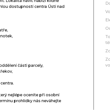
t. Lokalita navíc nabízí klidné
D
chlou dostupností centra Ústí nad
V
El
O
atře,
dnotek,
T
tě
Zd
Zd
v
dělení části parcely,
třekov,
 centra.
erý nejlépe oceníte při osobní
termínu prohlídky nás neváhejte