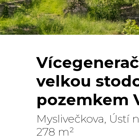
Vícegenerač
velkou stod
pozemkem V
Myslivečkova, Ústí
278 m²