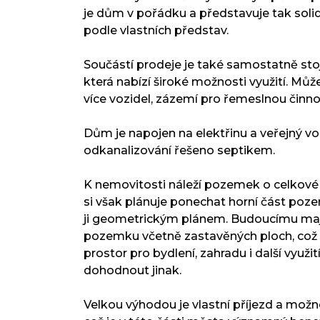
je dům v pořádku a představuje tak soli
podle vlastních představ.
Součástí prodeje je také samostatně stoj
která nabízí široké možnosti využití. Může 
více vozidel, zázemí pro řemeslnou činno
Dům je napojen na elektřinu a veřejný v
odkanalizování řešeno septikem.
K nemovitosti náleží pozemek o celkové
si však plánuje ponechat horní část poze
ji geometrickým plánem. Budoucímu majit
pozemku včetně zastavěných ploch, což 
prostor pro bydlení, zahradu i další využi
dohodnout jinak.
Velkou výhodou je vlastní příjezd a mo