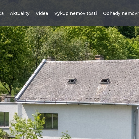
ka
Aktuality
Videa
Výkup nemovitostí
Odhady nemovit