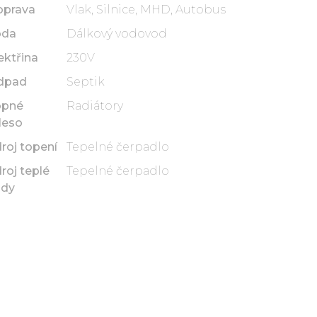
oprava
Vlak, Silnice, MHD, Autobus
oda
Dálkový vodovod
ektřina
230V
dpad
Septik
opné
Radiátory
leso
roj topení
Tepelné čerpadlo
roj teplé
Tepelné čerpadlo
ody