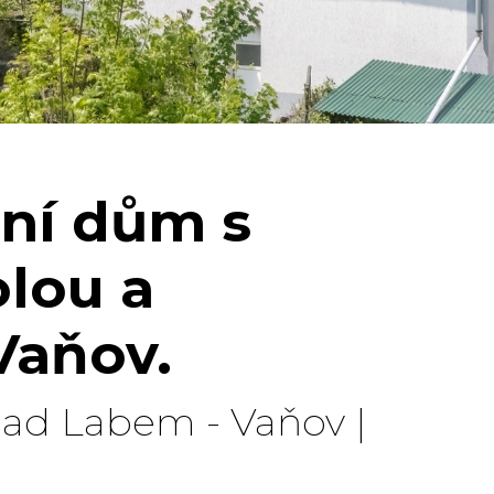
ní dům s
olou a
aňov.
 nad Labem - Vaňov |