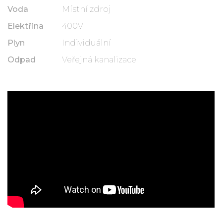
Voda
Místní zdroj
Elektřina
400V
Plyn
Individuální
Odpad
Veřejná kanalizace