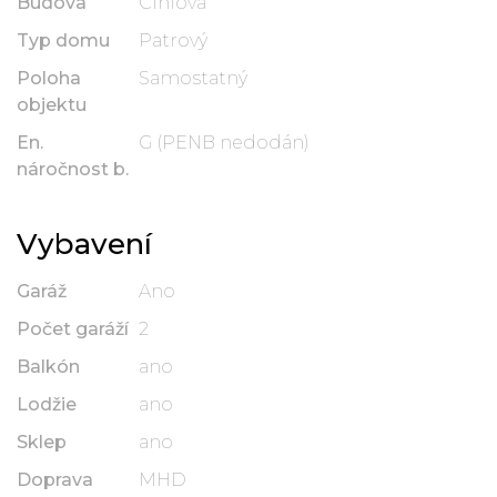
Budova
Cihlová
Typ domu
Patrový
Poloha
Samostatný
objektu
En.
G (PENB nedodán)
náročnost b.
Vybavení
Garáž
Ano
Počet garáží
2
Balkón
ano
Lodžie
ano
Sklep
ano
Doprava
MHD