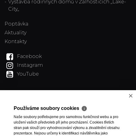
Výstavba rodinných domů v Žalhosticích ,,Lake-
City,,
Poptávka
Aktuality
Kontakty
Facebook
Instagram
YouTube
×
Používáme soubory cookies
ℹ
Naše soubory potřebujeme pro samotnou funkčnost webu a pro
uložení vašich předvoleb při jeho procházení. Cookies třetích
stran pak slouží pro vyhodnocování výkonu a zkvalitnění obsahu
prezentace. Nejsou určeny k identifikaci návštěvníka jako