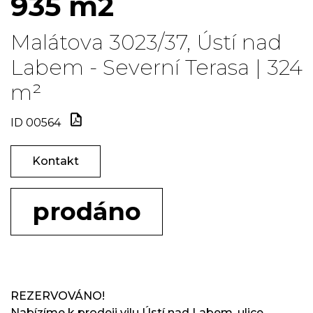
935 m2
Malátova 3023/37, Ústí nad
Labem - Severní Terasa | 324
m²
ID 00564
Kontakt
prodáno
REZERVOVÁNO!
Nabízíme k prodeji vilu Ústí nad Labem, ulice