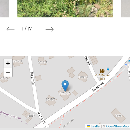
1 / 17
+
−
Leaflet
|
©
OpenStreetMap