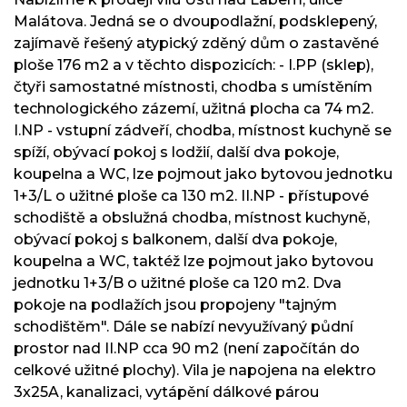
Malátova. Jedná se o dvoupodlažní, podsklepený,
zajímavě řešený atypický zděný dům o zastavěné
ploše 176 m2 a v těchto dispozicích: - I.PP (sklep),
čtyři samostatné místnosti, chodba s umístěním
technologického zázemí, užitná plocha ca 74 m2.
I.NP - vstupní zádveří, chodba, místnost kuchyně se
spíží, obývací pokoj s lodžií, další dva pokoje,
koupelna a WC, lze pojmout jako bytovou jednotku
1+3/L o užitné ploše ca 130 m2. II.NP - přístupové
schodiště a obslužná chodba, místnost kuchyně,
obývací pokoj s balkonem, další dva pokoje,
koupelna a WC, taktéž lze pojmout jako bytovou
jednotku 1+3/B o užitné ploše ca 120 m2. Dva
pokoje na podlažích jsou propojeny "tajným
schodištěm". Dále se nabízí nevyužívaný půdní
prostor nad II.NP cca 90 m2 (není započítán do
celkové užitné plochy). Vila je napojena na elektro
3x25A, kanalizaci, vytápění dálkové párou