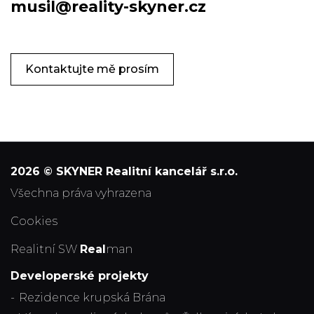
musil@reality-skyner.cz
Kontaktujte mě prosím
2026 © SKYNER Realitní kancelář s.r.o.
všechna práva vyhrazena
Cookies
Realitní SW
Real
man
Developerské projekty
Rezidence krupská Brána