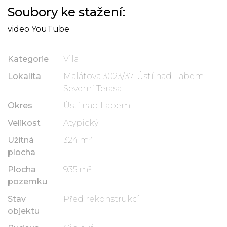
Soubory ke stažení:
video YouTube
Kategorie
Vila
Lokalita
Malátova 3023/37, Ústí nad Labem -
Severní Terasa
Okres
Ústí nad Labem
Velikost
Atypický
Užitná
324 m²
plocha
Plocha
935 m²
pozemku
Stav
Před rekonstrukcí
objektu