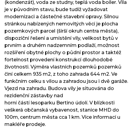
(kondenzát), voda ze studny, teplá voda boiler. Vila
je v původním stavu, bude tudíž vyžadovat
modernizaci a částečné stavební opravy. Silnou
stránkou nabízených nemovitých věcí je plocha
pozemkových parcel (širší okruh centra města),
dispoziční řešení a umístění vily, velikost bytů v
prvním a druhém nadzemním podlaží, možnost
rozšíření obytné plochy o půdní prostor a taktéž
fortelnost provedení konstrukcí dlouhodobé
životnosti. Výměra vlastních pozemků pozemků
činí celkem 935 m2, z toho zahrada 644 m2. Ve
funkčním celku s vilou a zahradou jsou i dvě garáže.
Vjezd na zahradu. Budova vily je situována do
rezidenční zástavby nad
horní částí lesoparku Bertino údolí. V blízkosti
veškerá občanská vybavenost, stanice MHD do
100m, centrum města cca 1 km. Více informací u
makléře prodeje.