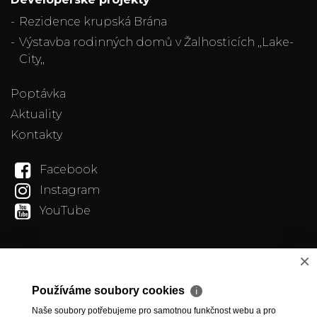
Rezidence krupská Brána
Výstavba rodinných domů v Žalhosticích ,,Lake-
City,,
Poptávka
Aktuality
Kontakty
Facebook
Instagram
YouTube
×
Používáme soubory cookies
ℹ
Naše soubory potřebujeme pro samotnou funkčnost webu a pro