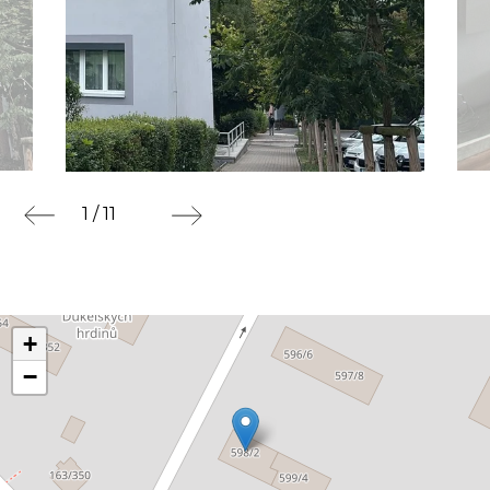
1 / 11
+
−