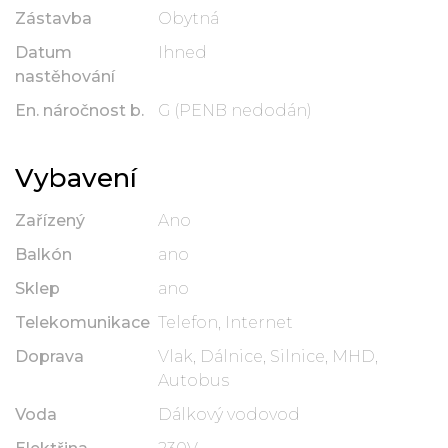
Zástavba
Obytná
Datum
Ihned
nastěhování
En. náročnost b.
G (PENB nedodán)
Vybavení
Zařízený
Ano
Balkón
ano
Sklep
ano
Telekomunikace
Telefon, Internet
Doprava
Vlak, Dálnice, Silnice, MHD,
Autobus
Voda
Dálkový vodovod