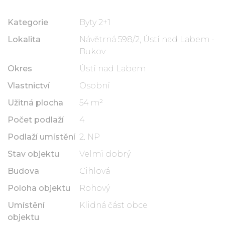
Kategorie
Byty 2+1
Lokalita
Návětrná 598/2, Ústí nad Labem -
Bukov
Okres
Ústí nad Labem
Vlastnictví
Osobní
Užitná plocha
54 m²
Počet podlaží
4
Podlaží umístění
2. NP
Stav objektu
Velmi dobrý
Budova
Cihlová
Poloha objektu
Rohový
Umístění
Klidná část obce
objektu