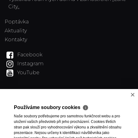
City,,
Poptávka
Aktuality
Kontakty
Facebook
Instagram
YouTube
×
Používáme soubory cookies
ℹ
Naše soubory potřebujeme pro samotnou funkčnost webu a pro
uložení vašich předvoleb při jeho procházení. Cookies třetích
stran pak slouží pro vyhodnocování výkonu a zkvalitnění obsahu
prezentace. Nejsou určeny k identifikaci návštěvníka jako