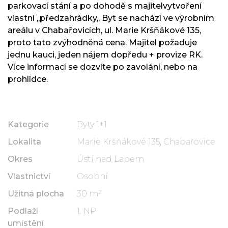
parkovací stání a po dohodě s majitelvytvoření
vlastní ,,předzahrádky,, Byt se nachází ve výrobním
areálu v Chabařovicích, ul. Marie Kršňákové 135,
proto tato zvýhodněná cena. Majitel požaduje
jednu kauci, jeden nájem dopředu + provize RK.
Více informací se dozvíte po zavolání, nebo na
prohlídce.
Kategorie
Byty 1+1
Lokalita
Marie Kršňákové 135, Chabařovice
Okres
Ústí nad Labem
Vlastnictví
Osobní
Užitná plocha
30 m²
Podlaží
1. NP
umístění