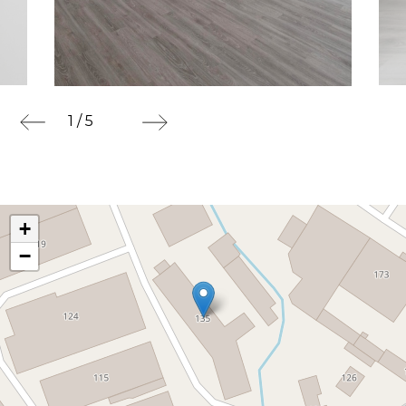
1 / 5
+
−