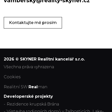
vambersky@reality-skyner.cz
Kontaktujte mě prosím
2026 © SKYNER Realitní kancelář s.r.o.
všechna práva vyhrazena
Cookies
Realitní SW
Real
man
Developerské projekty
Rezidence krupská Brána
Výstavba rodinných domů v Žalhosticích ,,Lake-