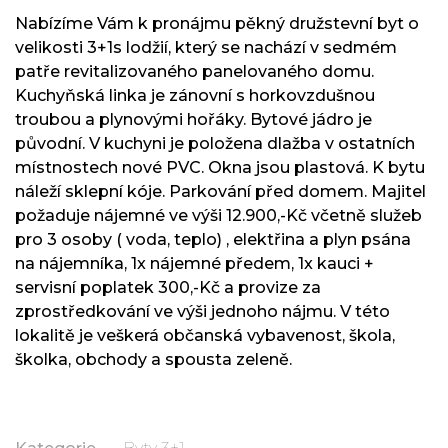
Nabízíme Vám k pronájmu pěkný družstevní byt o
velikosti 3+1s lodžií, který se nachází v sedmém
patře revitalizovaného panelovaného domu.
Kuchyňská linka je zánovní s horkovzdušnou
troubou a plynovými hořáky. Bytové jádro je
původní. V kuchyni je položena dlažba v ostatních
místnostech nové PVC. Okna jsou plastová. K bytu
náleží sklepní kóje. Parkování před domem. Majitel
požaduje nájemné ve výši 12.900,-Kč včetně služeb
pro 3 osoby ( voda, teplo) , elektřina a plyn psána
na nájemníka, 1x nájemné předem, 1x kauci +
servisní poplatek 300,-Kč a provize za
zprostředkování ve výši jednoho nájmu. V této
lokalitě je veškerá občanská vybavenost, škola,
školka, obchody a spousta zeleně.