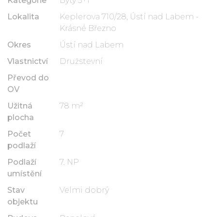
Kategorie
Byty 3+1
Lokalita
Keplerova 710/28, Ústí nad Labem -
Krásné Březno
Okres
Ústí nad Labem
Vlastnictví
Družstevní
Převod do
OV
Užitná
78 m²
plocha
Počet
7
podlaží
Podlaží
7. NP
umístění
Stav
Velmi dobrý
objektu