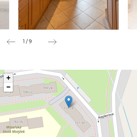
1 / 9
+
−