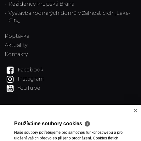
Rezidence krupská Brána
Výstavba rodinných domů v Žalhosticích ,,Lake-
City,,
Poptávka
Aktuality
Kontakty
Facebook
Instagram
YouTube
×
Používáme soubory cookies
ℹ
Naše soubory potřebujeme pro samotnou funkčnost webu a pro
uložení vašich předvoleb při jeho procházení. Cookies třetích