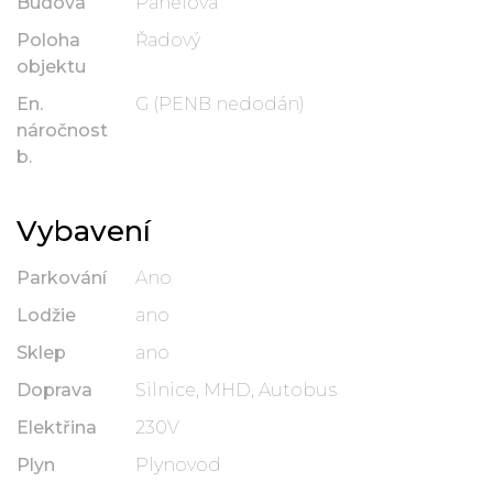
Budova
Panelová
Poloha
Řadový
objektu
En.
G (PENB nedodán)
náročnost
b.
Vybavení
Parkování
Ano
Lodžie
ano
Sklep
ano
Doprava
Silnice, MHD, Autobus
Elektřina
230V
Plyn
Plynovod