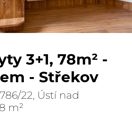
ty 3+1, 78m² -
bem - Střekov
786/22, Ústí nad
78 m²