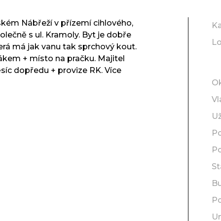
kém Nábřeží v přízemí cihlového,
Ka
lečně s ul. Kramoly. Byt je dobře
Lo
erá má jak vanu tak sprchový kout.
kem + místo na pračku. Majitel
síc dopředu + provize RK. Více
O
Vl
Už
Po
Po
St
B
Po
Um