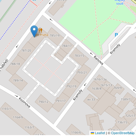
Leaflet
|
©
OpenStreetMap