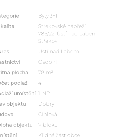
tegorie
Byty 3+1
kalita
Střekovské nábřeží
786/22, Ústí nad Labem -
Střekov
kres
Ústí nad Labem
astnictví
Osobní
itná plocha
78 m²
čet podlaží
4
dlaží umístění
1. NP
av objektu
Dobrý
udova
Cihlová
loha objektu
V bloku
ístění
Klidná část obce