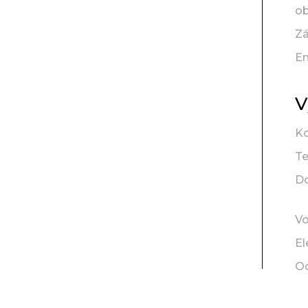
ob
Z
En
V
K
T
D
V
El
O