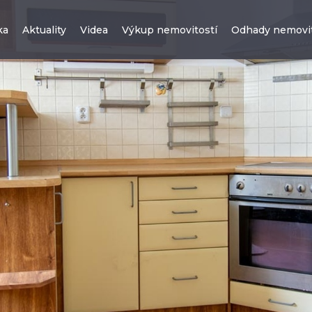
ka
Aktuality
Videa
Výkup nemovitostí
Odhady nemovit