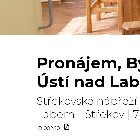
Pronájem, By
Ústí nad La
Střekovské nábřeží 
Labem - Střekov | 
ID 00240