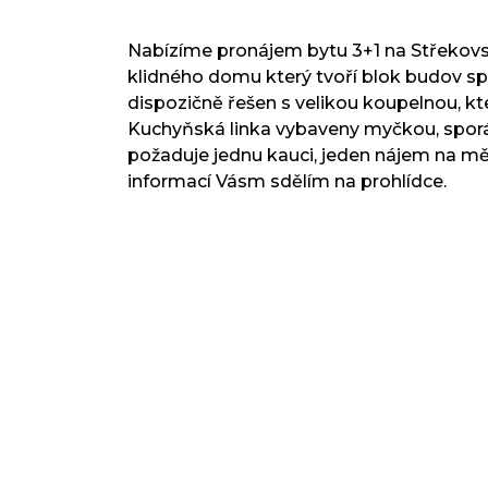
Nabízíme pronájem bytu 3+1 na Střekovs
klidného domu který tvoří blok budov spo
dispozičně řešen s velikou koupelnou, kt
Kuchyňská linka vybaveny myčkou, sporá
požaduje jednu kauci, jeden nájem na mě
informací Vásm sdělím na prohlídce.