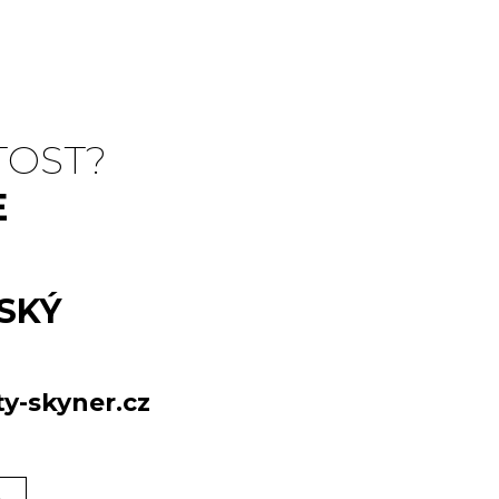
TOST?
E
SKÝ
y-skyner.cz