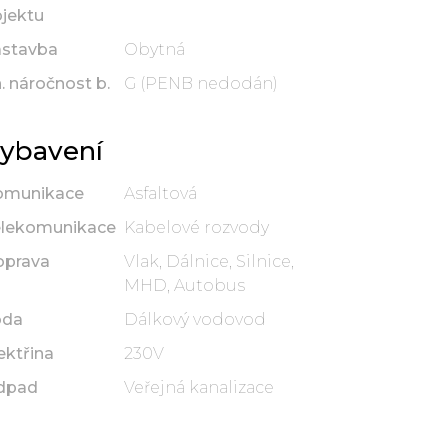
jektu
ástavba
Obytná
. náročnost b.
G (PENB nedodán)
ybavení
omunikace
Asfaltová
elekomunikace
Kabelové rozvody
oprava
Vlak, Dálnice, Silnice,
MHD, Autobus
oda
Dálkový vodovod
ektřina
230V
dpad
Veřejná kanalizace