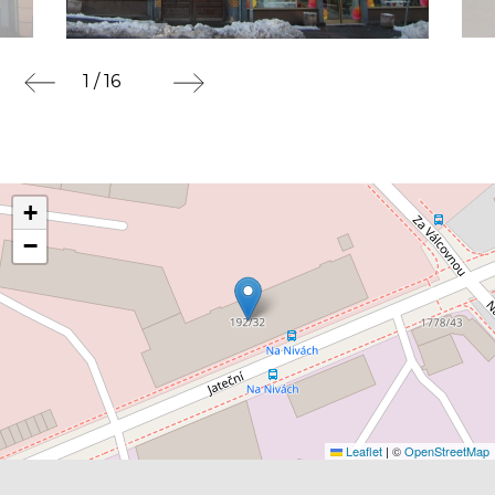
1 / 16
+
−
Leaflet
|
©
OpenStreetMap