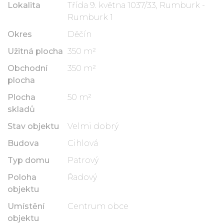
Lokalita
Třída 9. května 1037/33, Rumburk -
Rumburk 1
Okres
Děčín
Užitná plocha
350 m²
Obchodní
350 m²
plocha
Plocha
50 m²
skladů
Stav objektu
Velmi dobrý
Budova
Cihlová
Typ domu
Patrový
Poloha
Řadový
objektu
Umístění
Centrum obce
objektu