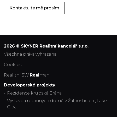
Kontaktujte mě prosím
2026 © SKYNER Realitní kancelář s.r.o.
všechna práva vyhrazena
Cookies
Realitní SW
Real
man
Developerské projekty
Rezidence krupská Brána
Výstavba rodinných domů v Žalhosticích ,,Lake-
City,,