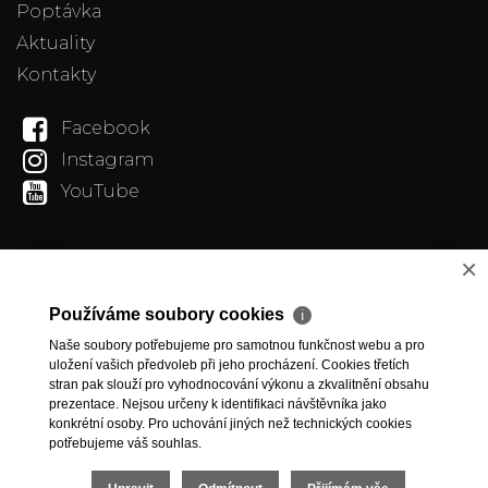
Poptávka
Aktuality
Kontakty
Facebook
Instagram
YouTube
×
Používáme soubory cookies
ℹ
Naše soubory potřebujeme pro samotnou funkčnost webu a pro
uložení vašich předvoleb při jeho procházení. Cookies třetích
stran pak slouží pro vyhodnocování výkonu a zkvalitnění obsahu
prezentace. Nejsou určeny k identifikaci návštěvníka jako
konkrétní osoby. Pro uchování jiných než technických cookies
potřebujeme váš souhlas.