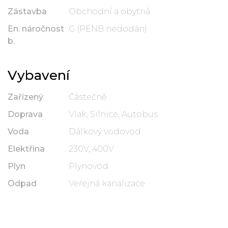
Zástavba
Obchodní a obytná
En. náročnost
G (PENB nedodán)
b.
Vybavení
Zařízený
Částečně
Doprava
Vlak, Silnice, Autobus
Voda
Dálkový vodovod
Elektřina
230V, 400V
Plyn
Plynovod
Odpad
Veřejná kanalizace