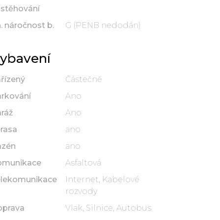
stěhování
. náročnost b.
G (PENB nedodán)
ybavení
řízený
Částečně
rkování
Ano
ráž
Ano
rasa
ano
azén
ano
omunikace
Asfaltová
elekomunikace
Internet, Kabelové
rozvody
oprava
Vlak, Silnice, Autobus