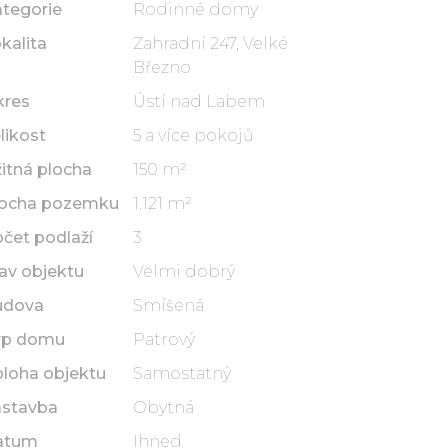
tegorie
Rodinné domy
kalita
Zahradní 247, Velké
Březno
kres
Ústí nad Labem
likost
5 a více pokojů
itná plocha
150 m²
locha pozemku
1.121 m²
čet podlaží
3
av objektu
Velmi dobrý
udova
Smíšená
yp domu
Patrový
loha objektu
Samostatný
ástavba
Obytná
atum
Ihned