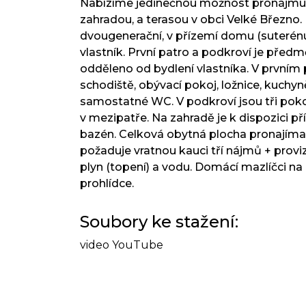
Nabízíme jedinečnou možnost pronájmu 
zahradou, a terasou v obci Velké Březno
dvougenerační, v přízemí domu (suterénu
vlastník. První patro a podkroví je pře
odděleno od bydlení vlastníka. V prvním 
schodiště, obývací pokoj, ložnice, kuchyn
samostatné WC. V podkroví jsou tři poko
v mezipatře. Na zahradě je k dispozici pří
bazén. Celková obytná plocha pronajíman
požaduje vratnou kauci tří nájmů + proviz
plyn (topení) a vodu. Domácí mazlíčci na 
prohlídce.
Soubory ke stažení:
video YouTube