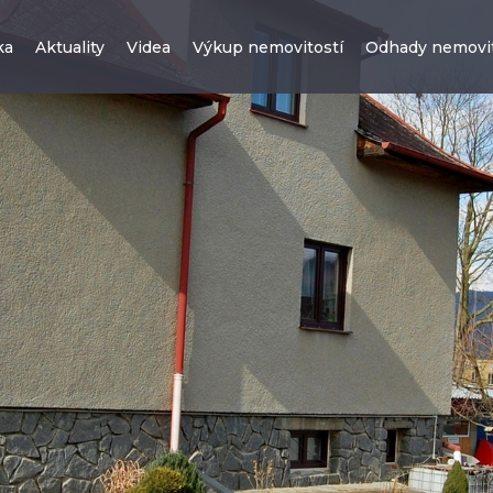
ka
Aktuality
Videa
Výkup nemovitostí
Odhady nemovit