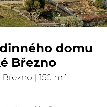
odinného domu
ké Březno
 Březno | 150 m²