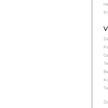
na
En
V
Za
Pa
Ga
Te
B
K
T
D