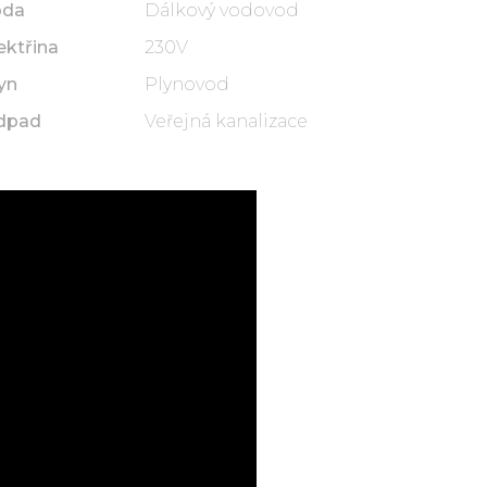
oda
Dálkový vodovod
ektřina
230V
yn
Plynovod
dpad
Veřejná kanalizace