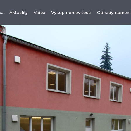
ka
Aktuality
Videa
Výkup nemovitostí
Odhady nemovit