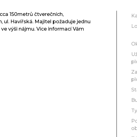
ca 150metrů čtverečních,
Ka
 ul. Havířská. Majitel požaduje jednu
Lo
 ve výši nájmu. Více informací Vám
O
Už
pl
Z
pl
St
B
T
P
ob