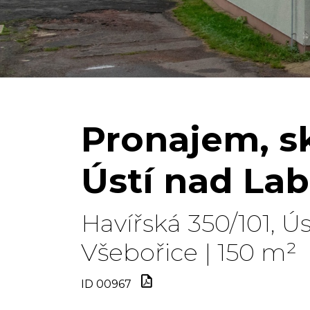
Pronajem, sk
Ústí nad La
Havířská 350/101, Ú
Všebořice | 150 m²
ID 00967