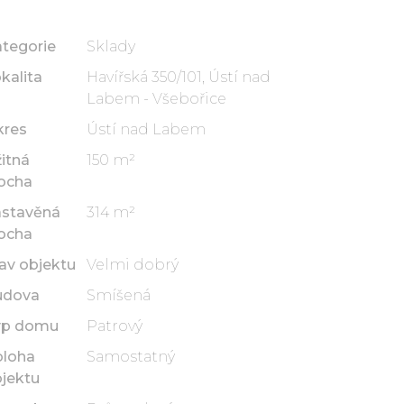
tegorie
Sklady
kalita
Havířská 350/101, Ústí nad
Labem - Všebořice
kres
Ústí nad Labem
itná
150 m²
ocha
astavěná
314 m²
ocha
av objektu
Velmi dobrý
udova
Smíšená
yp domu
Patrový
oloha
Samostatný
jektu