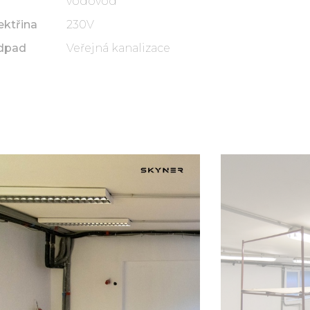
vodovod
ektřina
230V
dpad
Veřejná kanalizace