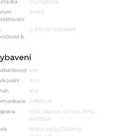
ástavba
Průmyslová
atum
Ihned
stěhování
.
G (PENB nedodán)
ročnost b.
ybavení
zbariérový
ano
rkování
Ano
tah
ano
omunikace
Asfaltová
oprava
Vlak, Dálnice, Silnice, MHD,
Autobus
oda
Místní zdroj, Dálkový