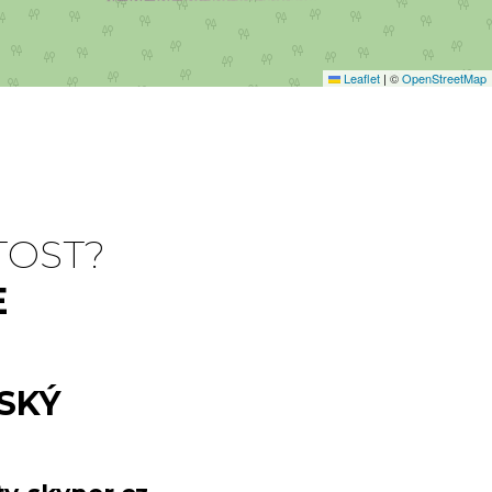
Leaflet
|
©
OpenStreetMap
TOST?
E
SKÝ