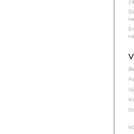
Z
D
na
En
ná
V
Be
Pa
Vý
K
D
V