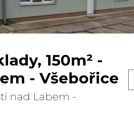
lady, 150m² -
bem - Všebořice
stí nad Labem -